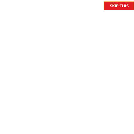
२०८३ श्रावण २४ आइतबार
SKIP THIS
English
MENU
आदिवासी जनजातिहरू यस