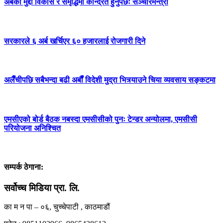
अबको मुद्दा विकास र समृद्धिमा केन्द्रित हुनुपर्छः सञ्चारमन्त्री
सरकारले ६ अर्ब खर्चिएर ६० हजारलाई रोजगारी दिने
अलैँचीपछि सबैभन्दा बढी अर्बौं विदेशी मुद्रा भित्र्याउने चिया व्यवसाय सङ्कटमा
एमसीएको बोर्ड बैठक नबस्दा एमसीसीको पुनः टेन्डर अन्योलमा, एमसीसी
परियोजना अनिश्चित
सम्पर्क ठेगाना:
सर्वोच्च मिडिया प्रा. लि.
का म न पा – ०६, चुच्चेपाटी , काठमाडौं