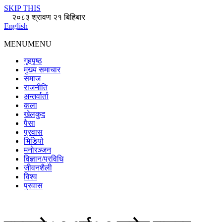
SKIP THIS
२०८३ श्रावण २१ बिहिबार
English
MENU
MENU
गृहपृष्ठ
मुख्य समाचार
समाज
राजनीति
अन्तर्वार्ता
कला
खेलकुद
पैसा
प्रवास
भिडियो
मनोरञ्जन
विज्ञान/प्रविधि
जीवनशैली
विश्व
प्रवास