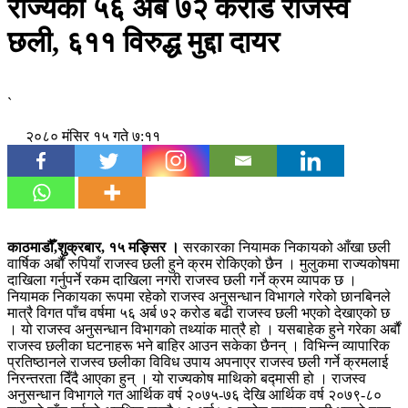
राज्यको ५६ अर्ब ७२ करोड राजस्व
छली, ६११ विरुद्ध मुद्दा दायर
`
२०८० मंसिर १५ गते ७:११
काठमाडौँ,शुक्रबार, १५ मङ्सिर ।
सरकारका नियामक निकायको आँखा छली
वार्षिक अर्बौं रुपियाँ राजस्व छली हुने क्रम रोकिएको छैन । मुलुकमा राज्यकोषमा
दाखिला गर्नुपर्ने रकम दाखिला नगरी राजस्व छली गर्ने क्रम व्यापक छ ।
नियामक निकायका रूपमा रहेको राजस्व अनुसन्धान विभागले गरेको छानबिनले
मात्रै विगत पाँच वर्षमा ५६ अर्ब ७२ करोड बढी राजस्व छली भएको देखाएको छ
। यो राजस्व अनुसन्धान विभागको तथ्यांक मात्रै हो । यसबाहेक हुने गरेका अर्बौं
राजस्व छलीका घटनाहरू भने बाहिर आउन सकेका छैनन् । विभिन्न व्यापारिक
प्रतिष्ठानले राजस्व छलीका विविध उपाय अपनाएर राजस्व छली गर्ने क्रमलाई
निरन्तरता दिँदै आएका हुन् । यो राज्यकोष माथिको बद्मासी हो । राजस्व
अनुसन्धान विभागले गत आर्थिक वर्ष २०७५-७६ देखि आर्थिक वर्ष २०७९-८०