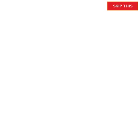
२०८३ श्रावण २४ आइतबार
SKIP THIS
English
MENU
MCC संसदमा टेबल
भयो अबको प्रक्रिया