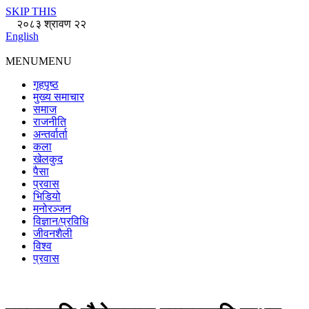
SKIP THIS
२०८३ श्रावण २२
English
MENU
MENU
गृहपृष्ठ
मुख्य समाचार
समाज
राजनीति
अन्तर्वार्ता
कला
खेलकुद
पैसा
प्रवास
भिडियो
मनोरञ्जन
विज्ञान/प्रविधि
जीवनशैली
विश्व
प्रवास