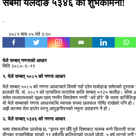
सबैमा येलेदोङ ५३४६ को शुभकामना!
`
२०८१ माघ ०५ गते २:२०
येले सम्बत् गणनाको आधार
मिति २०८०–९–१९
१. येले सम्बत् ५०८५ को गणना आधार
येले सम्बत् ५०८५ को गणना आधारबारे विमर्श गर्दा प्रेम माबोहाङ समेतको पुस्त
हालको वि. सं. २०८१ को प्रचलित पात्रोमा कलि सम्बत् ५१२५ चल्दैछ। सोमा ४
समेत तथ्यातथ्यको सूक्ष्म एवम् गम्भीर विश्लेषण नगरी ‘अरे होरे’ कै भरमा दार
यो येले सम्बत्को गणना आधारमाथि व्यापक रुपमा छलफल गोष्ठि राखेको पनि हो। 
अझै कानमा तेल हालेर वस्नु आपुङ्गीपनको नमुना उदाहरण नै हो।
२. येले सम्बत् ५३४६ को गणना आधार
भाषा वंशावलीमा उल्लेख छ, “द्वापर युग छँदै पुर्व दिशाबाट यलम्ब भन्ने किराती 
यीनका राज्यभिषेक भएको १९ वर्षपछि कलियुगको पाउले छोयो, ५ वर्ष लाग्यो भनी 