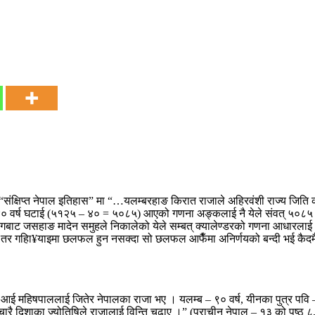
क “संक्षिप्त नेपाल इतिहास” मा “…यलम्बरहाङ किरात राजाले अहिरवंशी राज्य जिति 
० वर्ष घटाई (५१२५ – ४० = ५०८५) आएको गणना अङ्कलाई नै येले संवत् ५०८५ भन
्जिलिङ्गबाट जसहाङ मादेन समुहले निकालेको येले सम्बत् क्यालेण्डरको गणना आधारला
तर गहिा¥याइमा छलफल हुन नसक्दा सो छलफल आफैँमा अनिर्णयको बन्दी भई कैदमै छ भ
राजा आई महिषपाललाई जितेर नेपालका राजा भए । यलम्ब – ९० वर्ष, यीनका पुत्र पवि –
चारै दिशाका ज्योतिषिले राजालाई विन्ति चढाए ।” (प्राचीन नेपाल – १३ को पृष्ठ 