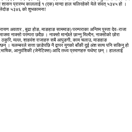
ो शासन प्रारम्भ काललाई १ (एक) मान्दा हाल चलिरहेको येले संवत् ५३४५ हो ।
ा येलेदोङ ५३४६ को शुभकामना!
् नारायण अवतार , बुढा होङ, माङहाङ साममाङ) परम्पराका अन्तिम पुस्ता देव–राजा
जमा नाक्सो परम्परा छदैछ । नाक्सो मान्छेले छान्नु मिल्दैन, नाक्सोको छोरा
वी, ठकुरि, मल्ल, शाहवंश राजाहरु सबै आपुङगी, काम चलाउ, माङहाङ
न् । यलम्बरले सत्ता छाडेपछि नै द्वापर युगको बाँकी दुई अंश सत्य पनि सकिनु हो
 ,भाषिक, आनुवंशिकी (जेनेटिक्स) आदि तथ्य प्रमाणहरु यथेष्ट छन् । हाललाई