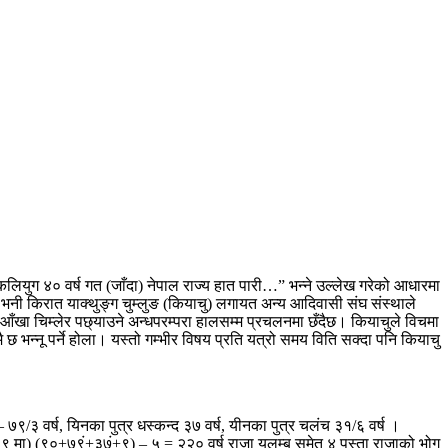
कलियुग ४० वर्ष गत (जाँदा) नेपाल राज्य हात पारी…” भन्ने उल्लेख गरेको आधारमा
ी किरात याक्थुङ्ग चुम्लुङ (कियाचु) लगायत अन्य आदिवासी संघ संस्थाले
ई आँखा चिम्लेर पछ्याउने अन्धपरम्परा हालसम्म प्रचलनमा छँदैछ। कियाचुले विचमा
न्नू पर्ने होला। यस्तो गम्भीर विषय प्रति यत्रो समय विति सक्दा पनि कियाचु
 ७९/३ वर्ष, यिनका पुत्र धस्कन्द ३७ वर्ष, यीनका पुत्र चलंच ३१/६ वर्ष ।
८,९ मा) (९०+७९ं+३७ं+९) – ५ = २२० वर्ष राजा यलम्ब समेत ४ पुस्ता राजाको भोग