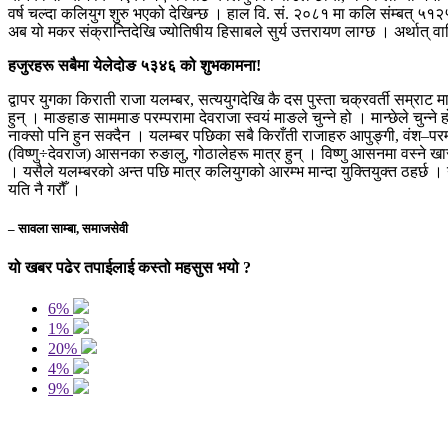
वर्ष चल्दा कलियुग शुरु भएको देखिन्छ । हाल वि. सं. २०८१ मा कलि संम्बत् ५
अब यो मकर संक्रान्तिदेखि ज्योतिषीय हिसाबले सुर्य उत्तरायण लाग्छ । अर्थात् व
हजुरहरू सबैमा येलेदोङ ५३४६ को शुभकामना!
द्वापर युगका किराती राजा यलम्बर, सत्ययुगदेखि कै दस पुस्ता चक्रवर्ती सम्राट 
हुन् । माङहाङ साममाङ परम्परामा देवराजा स्वयं माङले चुन्ने हो । मान्छेले चुन्
नाक्सो पनि हुन सक्दैन । यलम्बर पछिका सबै किराँती राजाहरु आपुङ्गी, वंश–प
(विष्णु÷देवराज) आसनका रुङालु, गोठालेहरू मात्र हुन् । विष्णु आसनमा वस्ने खा
। यसैले यलम्बरको अन्त पछि मात्र कलियुगको आरम्भ मान्दा युक्तियुक्त ठहर्छ 
यति नै गरौँ ।
– सावला साम्बा, समाजसेवी
यो खबर पढेर तपाईलाई कस्तो महसुस भयो ?
6%
1%
20%
4%
9%