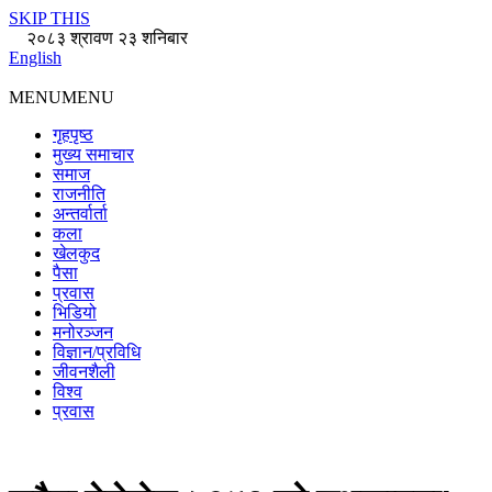
SKIP THIS
२०८३ श्रावण २३ शनिबार
English
MENU
MENU
गृहपृष्ठ
मुख्य समाचार
समाज
राजनीति
अन्तर्वार्ता
कला
खेलकुद
पैसा
प्रवास
भिडियो
मनोरञ्जन
विज्ञान/प्रविधि
जीवनशैली
विश्व
प्रवास