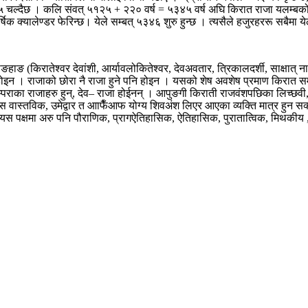
१२५ चल्दैछ । कलि संवत् ५१२५ + २२० वर्ष = ५३४५ वर्ष अघि किरात राजा यलम्बक
ार्षिक क्यालेण्डर फेरिन्छ। येले सम्बत् ५३४६ शुरु हुन्छ । त्यसैले हजुरहररू सबैम
माङहाङ (किरातेश्वर देवांशी, आर्यावलोकितेश्वर, देवअवतार, त्रिकालदर्शी, साक्षात
ने होइन । राजाको छोरा नै राजा हुने पनि होइन । यसको शेष अवशेष प्रमाण किरात समा
रम्पराका राजाहरु हुन्, देव– राजा होईनन् । आपुङगी किराती राजवंशपछिका लिच्छ
स वास्तविक, उमेद्वार त आाफैँआफ योग्य शिवअंश लिएर आएका व्यक्ति मात्र हुन सक्छ
। यस पक्षमा अरु पनि पौराणिक, प्रागऐतिहासिक, ऐतिहासिक, पुरातात्विक, मिथकीय