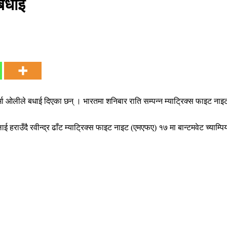
 बधाई
 शर्मा ओलीले बधाई दिएका छन् । भारतमा शनिबार राति सम्पन्न म्याट्रिक्स फाइट ना
ाई हराउँदै रवीन्द्र ढाँट म्याट्रिक्स फाइट नाइट (एमएफए) १७ मा बान्टमवेट च